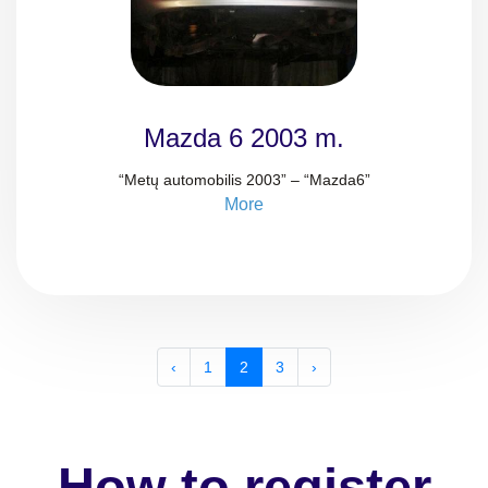
Mazda 6 2003 m.
“Metų automobilis 2003” – “Mazda6”
More
‹
1
2
3
›
How to register