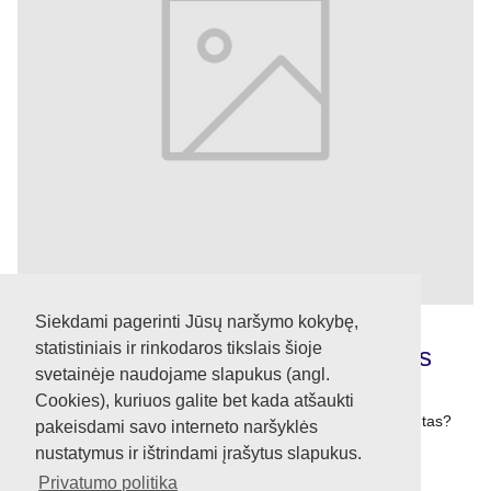
Siekdami pagerinti Jūsų naršymo kokybę,
statistiniais ir rinkodaros tikslais šioje
Kodėl verta cinkuoti parūdijusias
svetainėje naudojame slapukus (angl.
automobilio kėbulo vietas?
Cookies), kuriuos galite bet kada atšaukti
Kodėl verta cinkuoti parūdijusias automobilio kėbulo vietas?
pakeisdami savo interneto naršyklės
nustatymus ir ištrindami įrašytus slapukus.
Privatumo politika