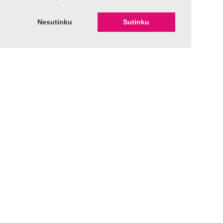
Nesutinku
Sutinku
Professional team
We have been working for over 10 years and have an