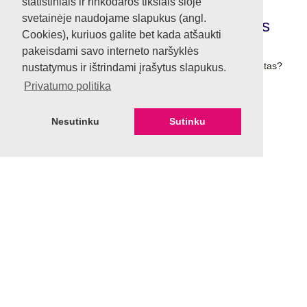
statistiniais ir rinkodaros tikslais šioje
svetainėje naudojame slapukus (angl.
Kodėl verta cinkuoti parūdijusias
Cookies), kuriuos galite bet kada atšaukti
automobilio kėbulo vietas?
pakeisdami savo interneto naršyklės
Kodėl verta cinkuoti parūdijusias automobilio kėbulo vietas?
nustatymus ir ištrindami įrašytus slapukus.
Privatumo politika
Nesutinku
Sutinku