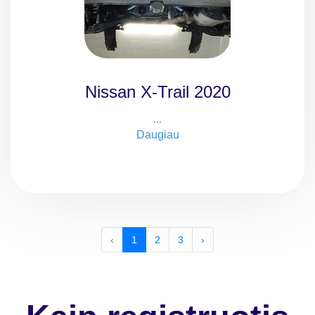
Nissan X-Trail 2020
...
Daugiau
‹
1
2
3
›