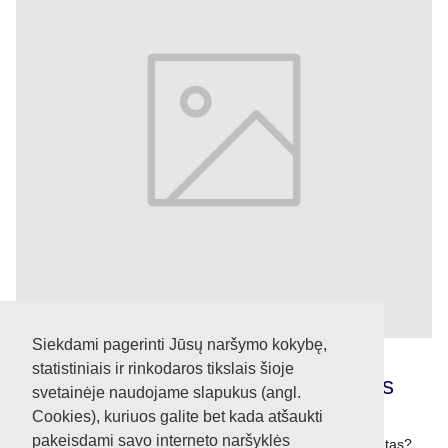
Siekdami pagerinti Jūsų naršymo kokybę,
statistiniais ir rinkodaros tikslais šioje
Kodėl verta cinkuoti parūdijusias
svetainėje naudojame slapukus (angl.
automobilio kėbulo vietas?
Cookies), kuriuos galite bet kada atšaukti
pakeisdami savo interneto naršyklės
Kodėl verta cinkuoti parūdijusias automobilio kėbulo vietas?