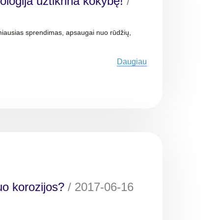
ologija užtikrina kokybę!
/
imiausias sprendimas, apsaugai nuo rūdžių,
Daugiau
uo korozijos?
/
2017-06-16