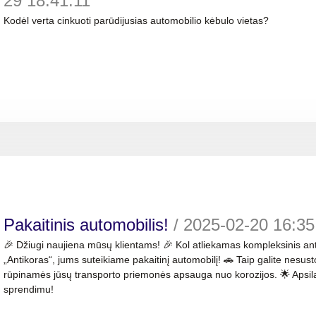
29 18:41:11
Kodėl verta cinkuoti parūdijusias automobilio kėbulo vietas?
Pakaitinis automobilis!
/
2025-02-20 16:35
🎉 Džiugi naujiena mūsų klientams! 🎉 Kol atliekamas kompleksinis an
„Antikoras“, jums suteikiame pakaitinį automobilį! 🚗 Taip galite nesusto
rūpinamės jūsų transporto priemonės apsauga nuo korozijos. 🌟 Apsila
sprendimu!