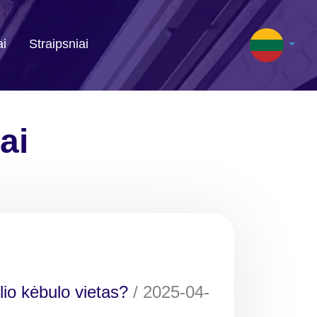
ai
Straipsniai
ai
lio kėbulo vietas?
/
2025-04-