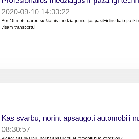
Profesionalios medžiagos ir pažangi techn
2020-09-10 14:00:22
Per 15 metų darbo su šiomis medžiagomis, jos pasitvirtino kaip patik
visam transportui
Kas svarbu, norint apsaugoti automobilį n
08:30:57
Video: Kas svarbu, norint apsaugoti automobilį nuo korozijos?