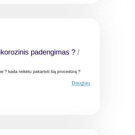
tikorozinis padengimas ?
/
nė ? kada reikėtu pakartoti šią procedūrą ?
Daugiau