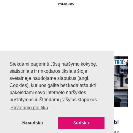
команду.
Siekdami pagerinti Jūsų naršymo kokybę,
statistiniais ir rinkodaros tikslais šioje
svetainėje naudojame slapukus (angl.
Cookies), kuriuos galite bet kada atšaukti
pakeisdami savo interneto naršyklės
nustatymus ir ištrindami įrašytus slapukus.
Privatumo politika
Профессиональные материалы
Nesutinku
Sutinku
Мы используем в работе только профессиональные и